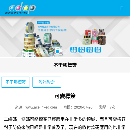
不干膠標簽
不干膠標簽
彩箱彩盒
可變標簽
來源：www.acelinked.com
時間：2020-07-20
點擊：7次
二維碼
，條碼可變標簽已經應用在非常多的領域，而且可變標簽
對于
防偽來說
已經是非常普及了，現在的收
付款
碼
應用
的也非常