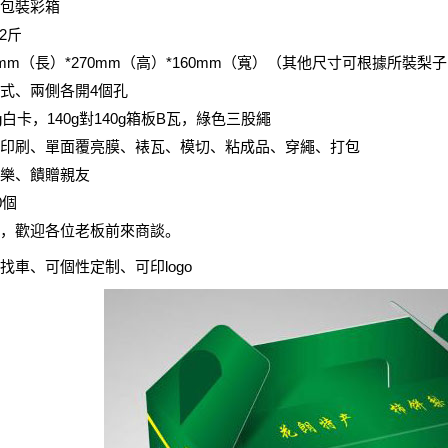
包裝彩箱
2斤
0mm（長）*270mm（高）*160mm（寬）（其他尺寸可根據所裝
式、兩側各開4個孔
g白卡，140g對140g箱板B瓦，綠色三股繩
印刷、單面覆亮膜、裱瓦、模切、粘成品、穿繩、打包
樂、饋贈親友
0個
，歡迎各位老板前來商談。
找車、可個性定制、可印logo