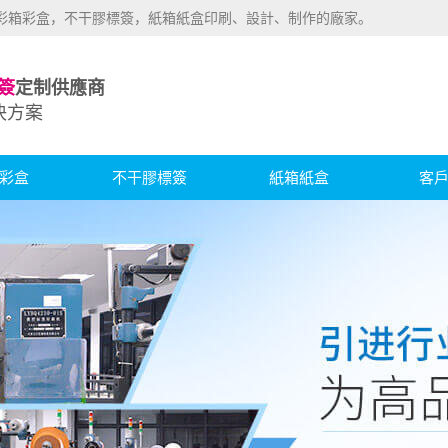
業彩箱彩盒，不干膠標簽，紙箱紙盒印刷、設計、制作的廠家。
簽
定制供應商
決方案
彩盒
不干膠標簽
紙箱紙盒
客