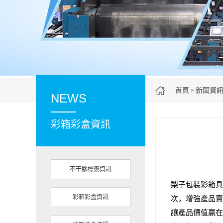
首頁
新聞資
>
NEWS
彩箱彩盒資訊
不干膠標簽資訊
梨子包裝彩箱
具
彩箱彩盒資訊
次，增強產品賣
讓產品價值贏在