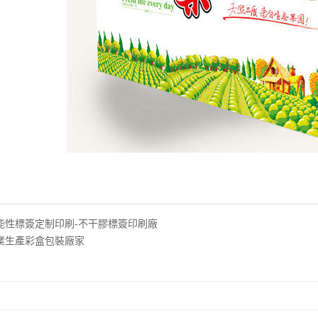
能性標簽定制印刷-不干膠標簽印刷廠
業生產彩盒包裝廠家