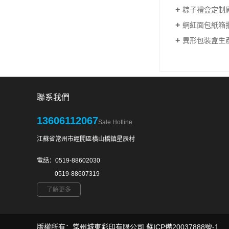
粽子禮盒定制
網紅面包紙箱
異形包裝盒生
聯系我們
13606112067
Sale Hotline
江蘇省常州市經開區橫山橋鎮星辰村
電話：0519-88602030
0519-88607319
了解更多
版權所有：常州城東彩印有限公司
蘇ICP備20037888號-1