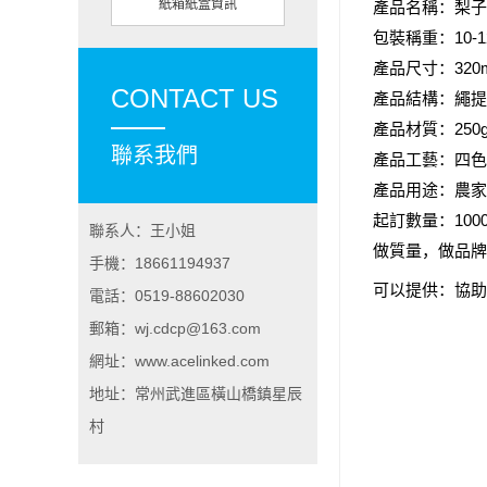
紙箱紙盒資訊
產品名稱：梨子
包裝稱重：10-1
產品尺寸：32
CONTACT US
產品結構：繩提
產品材質：250
聯系我們
產品工藝：四色
產品用途：農家
起訂數量：100
聯系人：王小姐
做質量，做品牌
手機：18661194937
可以提供：協助
電話：0519-88602030
郵箱：wj.cdcp@163.com
網址：www.acelinked.com
地址：常州武進區橫山橋鎮星辰
村