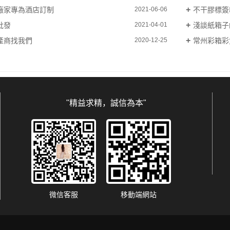
廠家專為酒店訂制
不干膠標簽
2021-06-06
批發
淺談紙箱子
2021-04-01
產商找我們
常州彩箱彩
2020-12-25
"精益求精，誠信為本"
微信客服
移動端網站