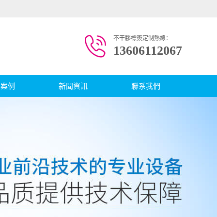
不干膠標簽定制熱線：
13606112067
戶案例
新聞資訊
聯系我們