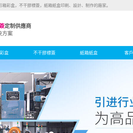
業彩箱彩盒，不干膠標簽，紙箱紙盒印刷、設計、制作的廠家。
簽
定制供應商
決方案
彩盒
不干膠標簽
紙箱紙盒
客