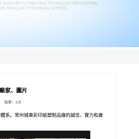
貼廠家、圖片
點擊：4次
理體系。常州城東彩印紙塑制品廠的誠信、實力和產