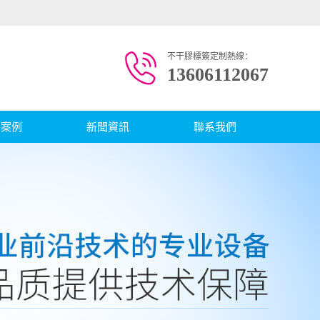
不干膠標簽定制熱線：
13606112067
戶案例
新聞資訊
聯系我們