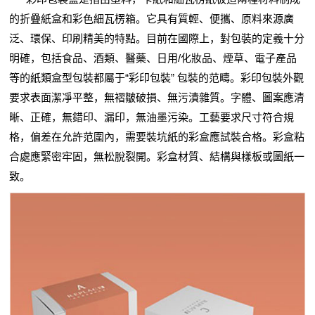
的折疊紙盒和彩色細瓦楞箱。它具有質輕、便攜、原料來源廣
泛、環保、印刷精美的特點。目前在國際上，對包裝的定義十分
明確，包括食品、酒類、醫藥、日用/化妝品、煙草、電子產品
等的紙類盒型包裝都屬于“彩印包裝” 包裝的范疇。彩印包裝外觀
要求表面潔凈平整，無褶皺破損、無污漬雜質。字體、圖案應清
晰、正確，無錯印、漏印，無油墨污染。工藝要求尺寸符合規
格，偏差在允許范圍內，需要裝坑紙的彩盒應試裝合格。彩盒粘
合處應緊密牢固，無松脫裂開。彩盒材質、結構與樣板或圖紙一
致。