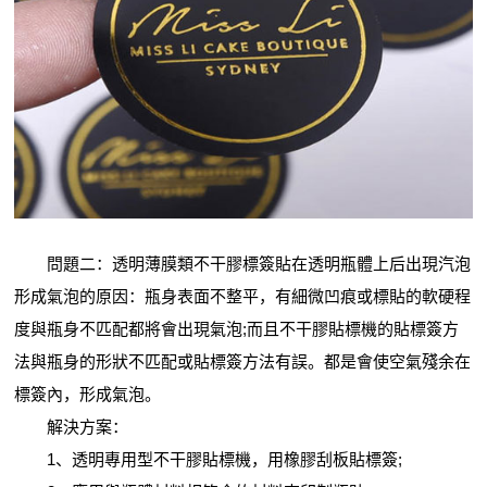
問題二：透明薄膜類不干膠標簽貼在透明瓶體上后出現汽泡
形成氣泡的原因：瓶身表面不整平，有細微凹痕或標貼的軟硬程
度與瓶身不匹配都將會出現氣泡;而且不干膠貼標機的貼標簽方
法與瓶身的形狀不匹配或貼標簽方法有誤。都是會使空氣殘余在
標簽內，形成氣泡。
解決方案：
1、透明專用型不干膠貼標機，用橡膠刮板貼標簽;