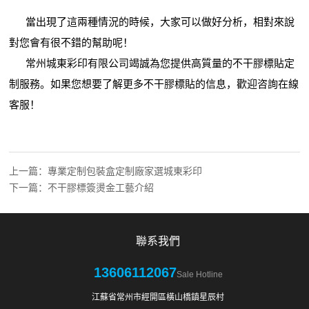
當出現了這兩種情況的時候，大家可以做好分析，相對來說
對您會有很不錯的幫助呢！
常州城東彩印有限公司竭誠為您提供高質量的不干膠標貼定
制服務。如果您想要了解更多不干膠標貼的信息，歡迎咨詢在線
客服！
上一篇：
專業定制包裝盒定制廠家選城東彩印
下一篇：
不干膠標簽燙金工藝介紹
聯系我們
13606112067
Sale Hotline
江蘇省常州市經開區橫山橋鎮星辰村