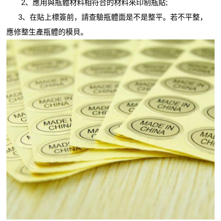
2、應用與瓶體材料相符合的材料來印制瓶貼;
3、在貼上標簽前，請查驗瓶體面是不是整平。若不平整，
應修整生產瓶體的模貝。