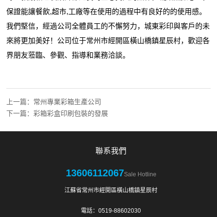
保證能讓餐飲,超市,工廠等在使用的過程中有良好的的使用感。
我們堅信，經過公司全體員工的不懈努力，城東彩印與客戶的未
來將更加美好！公司位于常州市經開區橫山橋鎮星辰村，歡迎各
界朋友蒞臨、參觀、指導和業務洽談。
上一篇：
常州專業彩箱生產公司
下一篇：
彩箱彩盒印刷包裝的發展
聯系我們
13606112067
Sale Hotline
江蘇省常州市經開區橫山橋鎮星辰村
電話：0519-88602030