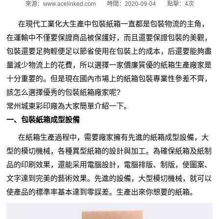
來源：www.acelinked.com
時間：2020-09-04
點擊：4次
在現代工業化大生產中包裝紙箱一直都是包裝物流的主角，
在運輸中不僅要保證商品被保護好，而且還要保證包裝的美觀，
包裝還要足夠輕便足以節省使用在包裝上的成本，后還要能夠盡
量減少物流上的花費，所以選擇一家價廉質優的紙箱生產廠家是
十分重要的。但是現在國內市場上的紙箱包裝專業性參差不齊，
該怎么選擇優秀的包裝紙箱廠家呢?
常州城東彩印廠為大家簡單介紹一下。
一、包裝紙箱成型設備
在紙箱生產過程中，需要廠家擁有先進的紙箱成型設備，大
型的模切機械，各種異型紙箱的設計與加工。為確保紙箱及紙制
品的印刷效果，還能采用電腦設計，電腦排版、制版，使圖案、
文字達到完美的藝術效果。先進的設備，大型模切機械，就可以
使產品的標準率基本達到零誤差。生產出來你想要的紙箱。