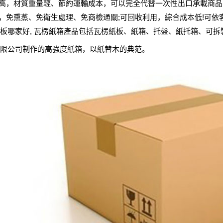
高，材質重量輕、節約運輸成本，可以完全代替一次性出口承載商品
免熏蒸、免衛生處理、免商檢通關;可回收利用，綜合成本低!可依
板哪家好, 瓦楞紙箱產品包括瓦楞紙板、紙箱、托盤、紙托箱、可
限公司制作的高強度紙箱，以紙替木的典范。