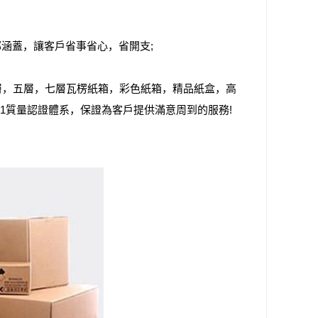
涵蓋，讓客戶省事省心，省開支;
等，三層，五層，七層瓦楞紙箱，彩色紙箱，精品紙盒，高
01質量認證體系，保證為客戶提供滿意周到的服務!