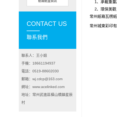
紙箱紙盒資訊
1、承載重量
2、環保美觀，
常州紙箱瓦楞紙
CONTACT US
常州城東彩印有
聯系我們
聯系人：王小姐
手機：18661194937
電話：0519-88602030
郵箱：wj.cdcp@163.com
網址：www.acelinked.com
地址：常州武進區橫山橋鎮星辰
村