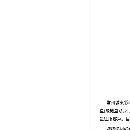
常州城東彩印
盒(飛機盒)系
量征服客戶。目
選擇常州紙箱