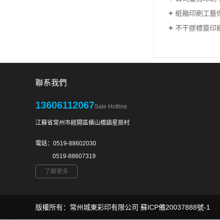
紙箱印刷工藝
不干膠標簽印刷
聯系我們
13606112067
Sale Hotline
江蘇省常州市經開區橫山橋鎮星辰村
電話：0519-88602030
0519-88607319
了解更多
版權所有：常州城東彩印有限公司
蘇ICP備20037888號-1