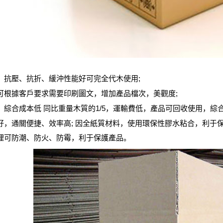
抗壓、抗折、緩沖性能好可完全代木使用;
根據客戶要求需要印刷圖文，增加產品檔次，美觀度;
合成本低 同比重量木質的1/5，運輸費低，產品可回收使用，綜合
通關便捷、效率高; 因全紙質材料，使用環保性膠水粘合，利于保
可防潮、防火、防霉，利于保護產品。