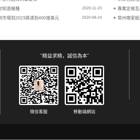
你知道幾種
專業定做瓦
2020-11-23
市場到2023將達到400億美元
常州哪家紙
2020-08-24
"精益求精，誠信為本"
微信客服
移動端網站