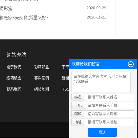
楞彩盒
2020-09-29
箱廠家3天交貨,質量又好？
2020-11-21
網站導航
欢迎给我们留言
關于我們
彩箱彩盒
不干膠標簽
紙箱紙盒
客戶案例
新聞資訊
聯系我們
網站地圖
RSS訂閱
姓名
手机
邮箱
地址