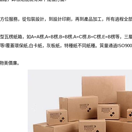
位服務，從包裝設計，到設計印刷，再到產品加工，所有過程全部
楞紙箱，如A=A楞,A=B楞,B=B楞,A=C楞,B=C楞,E=B楞
等!覆蓋環保紙,白卡紙，灰板紙，特種紙不同紙種。質量通過ISO90
物美價廉。