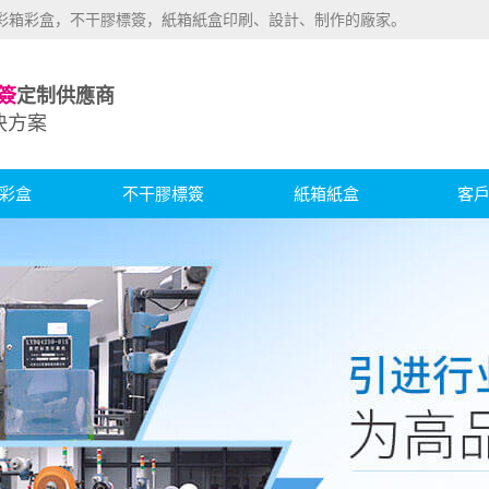
業彩箱彩盒，不干膠標簽，紙箱紙盒印刷、設計、制作的廠家。
簽
定制供應商
決方案
彩盒
不干膠標簽
紙箱紙盒
客