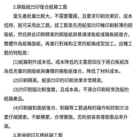
2.銅版紙凹印復合紙箱工藝
當生產批量比較大，不需要覆膜，且要求印刷效果好、成本
低時，就可采用此工藝。該工藝是先用紙張凹印機印刷較薄的銅
版紙，然后將此印刷精美的銅版紙與普通渣板紙或箱板紙復合，
整體作為紙箱面紙，再進行對裱和正常的紙箱成型加工。這種工
藝的特點是：
(1)紙箱制作成本低。成本降低的主要原因在于將白板紙改
為低克重的銅版紙與廉價的箱板紙復合，降低了材料成本。
(2)印刷精美。紙張凹印的印刷效果非常精美。
(3)凹印制版比較復雜，且成本高，不適合印刷經常改版的
紙箱產品。
(4)印刷廠對面紙復合、制箱等工藝過程的操作和控制方法
要仔細摸索，不斷積累，合理實施，否則很容易導致廢品率升
高。
3.直接膠印瓦楞紙箱工藝