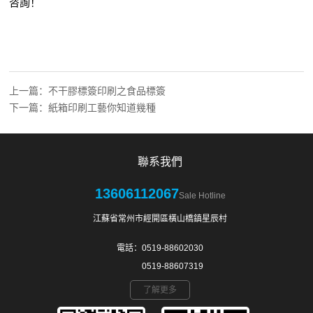
咨詢！
上一篇：
不干膠標簽印刷之食品標簽
下一篇：
紙箱印刷工藝你知道幾種
聯系我們
13606112067
Sale Hotline
江蘇省常州市經開區橫山橋鎮星辰村
電話：0519-88602030
0519-88607319
了解更多