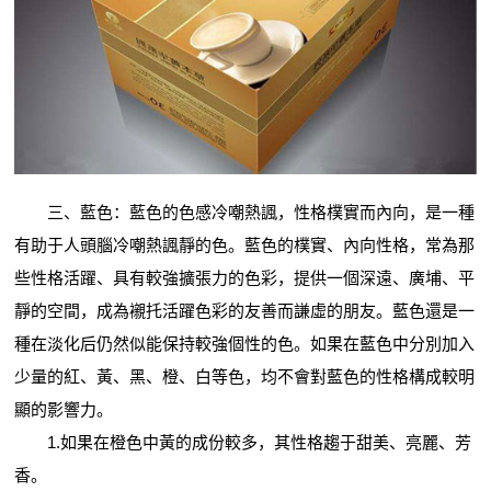
三、藍色：藍色的色感冷嘲熱諷，性格樸實而內向，是一種
有助于人頭腦冷嘲熱諷靜的色。藍色的樸實、內向性格，常為那
些性格活躍、具有較強擴張力的色彩，提供一個深遠、廣埔、平
靜的空間，成為襯托活躍色彩的友善而謙虛的朋友。藍色還是一
種在淡化后仍然似能保持較強個性的色。如果在藍色中分別加入
少量的紅、黃、黑、橙、白等色，均不會對藍色的性格構成較明
顯的影響力。
1.如果在橙色中黃的成份較多，其性格趨于甜美、亮麗、芳
香。